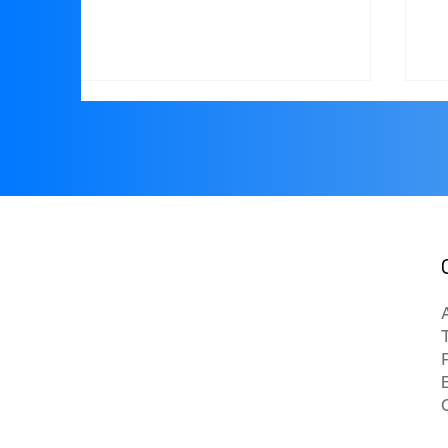
공공 음수대 수질 안심 모니터
기
링 비전
기
바