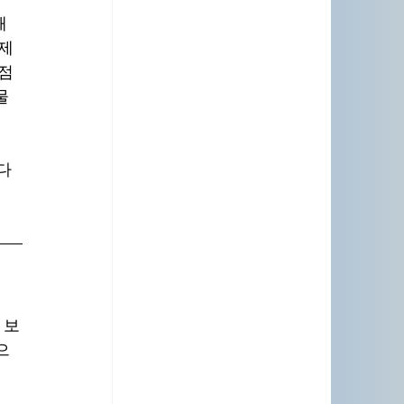
때
문제
거점
물
다
 보
으