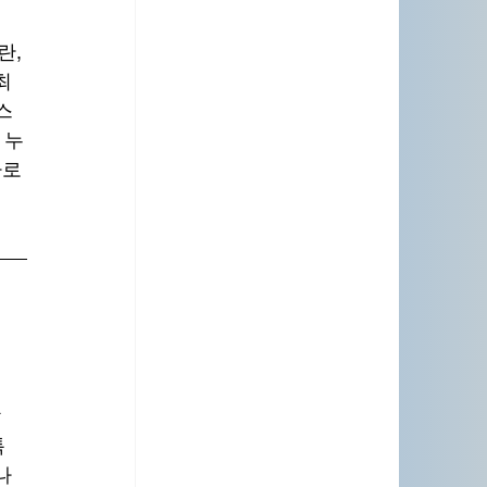
 
란, 
최
스
 누
로 
 
톡
나