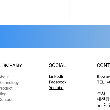
CONT
SOCIAL
COMPANY
술 공신력 확보: 광학 및 AI
현장 실증(PoC) 
술로 여는 차세대 수질 및
탁도계, 수영장 
thewav
LinkedIn
About
이오 진단
감지까지 적용
TEL: +
Facebook
Technology
Youtube
Product
본사
Blog
대전광역
Contact
동, 대