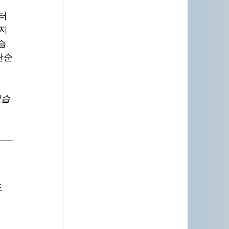
터 
 지
습
단순
있습
 