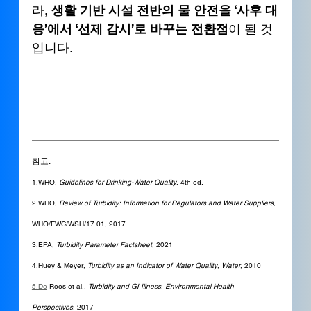
라, 
생활 기반 시설 전반의 물 안전을 ‘사후 대
응’에서 ‘선제 감시’로 바꾸는 전환점
이 될 것
입니다.
참고: 
1.WHO, 
Guidelines for Drinking-Water Quality
, 4th ed.
2.WHO, 
Review of Turbidity: Information for Regulators and Water Suppliers
, 
WHO/FWC/WSH/17.01, 2017
3.EPA, 
Turbidity Parameter Factsheet
, 2021
4.Huey & Meyer, 
Turbidity as an Indicator of Water Quality
, 
Water
, 2010
5.De
 Roos et al., 
Turbidity and GI Illness
, 
Environmental Health 
Perspectives
, 2017