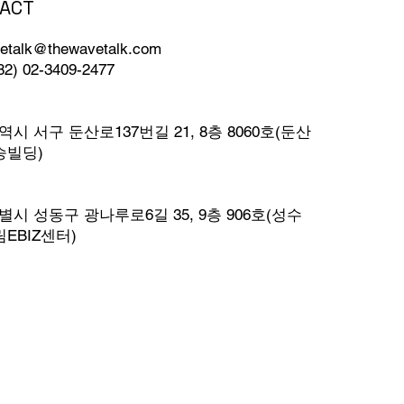
ACT
링이 스마트
를 어떻게 변
etalk@thewavetalk.com
82) 02-3409-2477
시 서구 둔산로137번길 21, 8층 8060호(둔산
승빌딩)
시 성동구 광나루로6길 35, 9층 906호(성수
EBIZ센터)