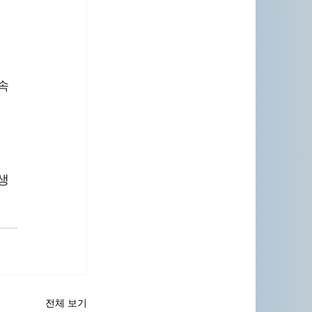
속 
생
전체 보기