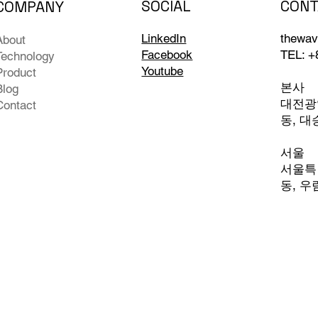
CONT
SOCIAL
COMPANY
동(유속 변동)과 기포 환경
관망 수질 모니터
서도 탁도 측정 안정성을 유
워터 시티(SWC)
thewav
LinkedIn
About
하는 방법
화시키는가
TEL: +
Facebook
Technology
Youtube
Product
본사
Blog
대전광역
Contact
동, 대
서울
서울특별
동,
우림