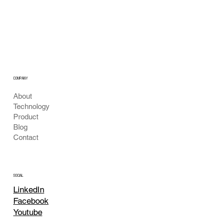
공공 음수대 수질 안심 모니터링 비전
COMPANY
About
Technology
Product
Blog
Contact
SOCIAL
LinkedIn
Facebook
Youtube