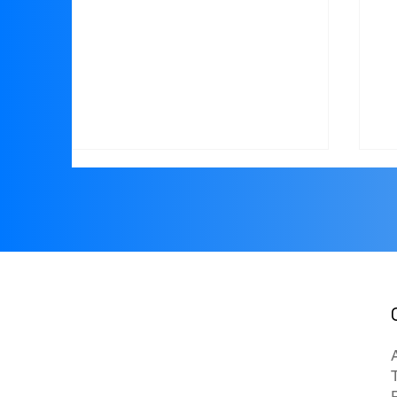
현장 실증(PoC) 확대: 검증된
공
탁도계, 수영장 수질부터 유충
레
감지까지 적용
택