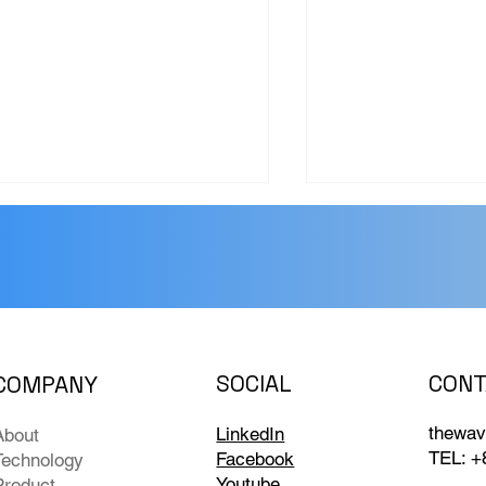
CONT
SOCIAL
COMPANY
공을 넘어 민간으로: 대형
종합 수질자동측정
저 시설이 더웨이브톡을 선
위해 꼭 필요한 두
thewav
LinkedIn
About
한 이유
TEL: +
Facebook
Technology
Youtube
Product