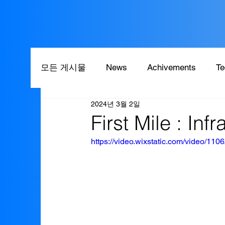
모든 게시물
News
Achivements
Te
2024년 3월 2일
First Mile : Inf
https://video.wixstatic.com/video/