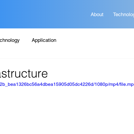
About
Technolo
chnology
Application
rastructure
11062b_bea1326bc56a4dbea15905d05dc4226d/1080p/mp4/file.mp