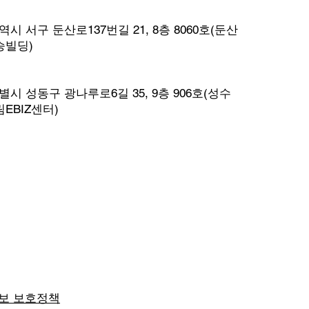
시 서구 둔산로137번길 21, 8층 8060호(둔산
승빌딩)
시 성동구 광나루로6길 35, 9층 906호(성수
EBIZ센터)
보 보호정책